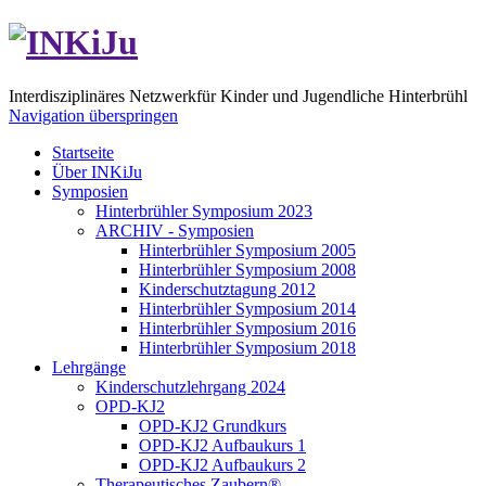
I
nterdisziplinäres
N
etzwerk
für
Ki
nder und
Ju
gendliche Hinterbrühl
Navigation überspringen
Startseite
Über INKiJu
Symposien
Hinterbrühler Symposium 2023
ARCHIV - Symposien
Hinterbrühler Symposium 2005
Hinterbrühler Symposium 2008
Kinderschutztagung 2012
Hinterbrühler Symposium 2014
Hinterbrühler Symposium 2016
Hinterbrühler Symposium 2018
Lehrgänge
Kinderschutzlehrgang 2024
OPD-KJ2
OPD-KJ2 Grundkurs
OPD-KJ2 Aufbaukurs 1
OPD-KJ2 Aufbaukurs 2
Therapeutisches Zaubern®