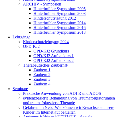
ARCHIV - Symposien
Hinterbrühler Symposium 2005
Hinterbrühler Symposium 2008
Kinderschutztagung 2012
Hinterbrühler Symposium 2014
Hinterbrühler Symposium 2016
Hinterbrühler Symposium 2018
Lehrgänge
Kinderschutzlehrgang 2024
OPD-KJ2
OPD-KJ2 Grundkurs
OPD-KJ2 Aufbaukurs 1
OPD-KJ2 Aufbaukurs 2
Therapeutisches Zaubern®
Zaubern 1
Zaubern 2
Zaubern 3
Zaubern 4
Seminare
Praktische Anwendung von ADI-R und ADOS
evidenzbasierte Behandlung von Traumafolgestörungen
und traumafokussierte Therapie
Gefahren im Netz -Wie können wir Erwachsene unsere
Kinder im Internet gut begleiten
Autismus Webinar AUTISMUS – Soziale