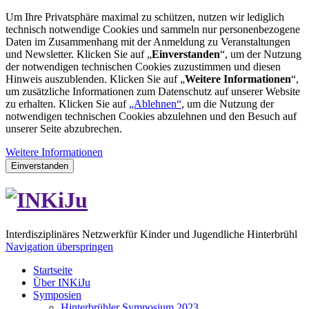
Um Ihre Privatsphäre maximal zu schützen, nutzen wir lediglich
technisch notwendige Cookies und sammeln nur personenbezogene
Daten im Zusammenhang mit der Anmeldung zu Veranstaltungen
und Newsletter. Klicken Sie auf „
Einverstanden
“, um der Nutzung
der notwendigen technischen Cookies zuzustimmen und diesen
Hinweis auszublenden. Klicken Sie auf „
Weitere Informationen
“,
um zusätzliche Informationen zum Datenschutz auf unserer Website
zu erhalten. Klicken Sie auf
„Ablehnen“
, um die Nutzung der
notwendigen technischen Cookies abzulehnen und den Besuch auf
unserer Seite abzubrechen.
Weitere Informationen
Einverstanden
I
nterdisziplinäres
N
etzwerk
für
Ki
nder und
Ju
gendliche Hinterbrühl
Navigation überspringen
Startseite
Über INKiJu
Symposien
Hinterbrühler Symposium 2023